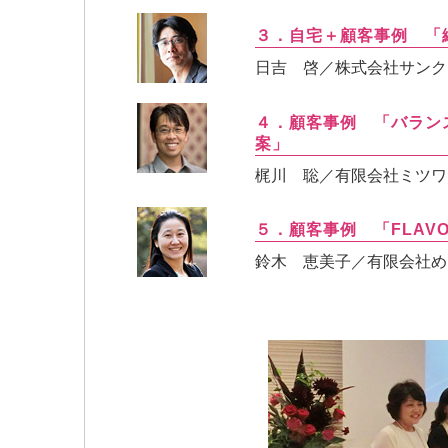
３．自宅＋顧客事例 「
日吉 啓／株式会社サンク
４．顧客事例 「バラン
案」
梶川 聡／有限会社ミツワ
５．顧客事例 「FLAV
鈴木 恵美子／有限会社め