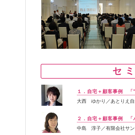
セ
１．自宅＋顧客事例 「"
大西 ゆかり／あとりえ自
２．自宅＋顧客事例 「
中島 淳子／有限会社サン