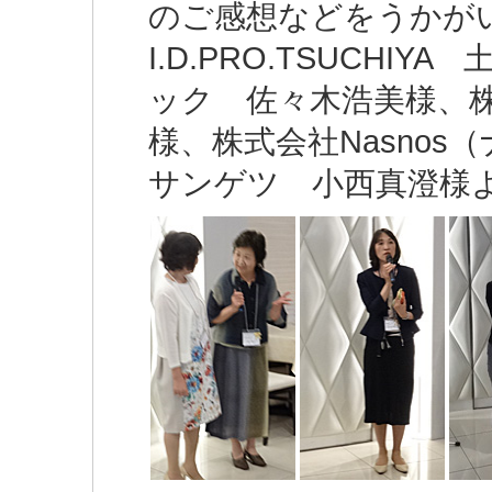
のご感想などをうかが
I.D.PRO.TSUCH
ック 佐々木浩美様、
様、株式会社Nasno
サンゲツ 小西真澄様