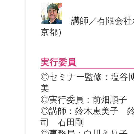
講師／有限会社ホ
京都）
実行委員
◎セミナー監修：塩谷
美
◎実行委員：前畑順子
◎講師：鈴木恵美子 
司 石田剛
◎事務局：白川えり子